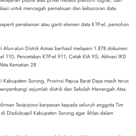
ayanan publik atau privat melalui platform digital; dan
tikasi untuk mencegah pemalsuan dan kebocoran data.
eperti perekaman atau ganti elemen data KTP-el, pemohon
i Alun-alun Distrik Aimas berhasil melayani 1.878 dokumen
el 110; Pencetakan KTP-el 911; Cetak KIA 95; Aktivasi IKD
Akta Kematian 28.
i Kabupaten Sorong, Provinsi Papua Barat Daya masih terus
menyambangi sejumlah distrik dan Sekolah Menengah Atas.
udirman Tavipiyono berpesan kepada seluruh anggota Tim
 di Disdukcapil Kabupaten Sorong agar ikhlas dalam