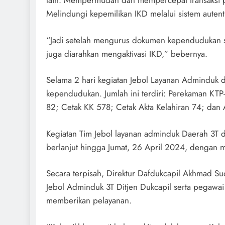
lain: Mempermudah dan mempercepat transaksi pel
Melindungi kepemilikan IKD melalui sistem auten
“Jadi setelah mengurus dokumen kependudukan s
juga diarahkan mengaktivasi IKD,” bebernya.
Selama 2 hari kegiatan Jebol Layanan Adminduk d
kependudukan. Jumlah ini terdiri: Perekaman KTP-
82; Cetak KK 578; Cetak Akta Kelahiran 74; dan 
Kegiatan Tim Jebol layanan adminduk Daerah 3T d
berlanjut hingga Jumat, 26 April 2024, dengan 
Secara terpisah, Direktur Dafdukcapil Akhmad S
Jebol Adminduk 3T Ditjen Dukcapil serta pegawai
memberikan pelayanan.