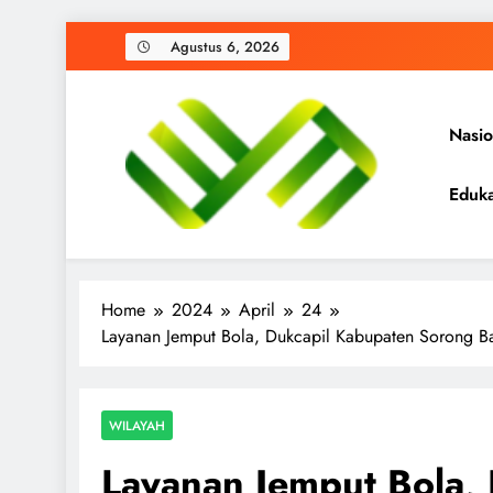
Agustus 6, 2026
Nasio
Eduka
Mediantara News
Menyongsong Era Baru dengan Berita Terbaik
Home
2024
April
24
Layanan Jemput Bola, Dukcapil Kabupaten Sorong
WILAYAH
Layanan Jemput Bola,