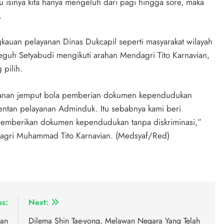
lau isinya kita hanya mengeluh dari pagi hingga sore, maka
.
kauan pelayanan Dinas Dukcapil seperti masyarakat wilayah
 Teguh Setyabudi mengikuti arahan Mendagri Tito Karnavian,
pilih.
ayanan jemput bola pemberian dokumen kependudukan
entan pelayanan Adminduk. Itu sebabnya kami beri
 memberikan dokumen kependudukan tanpa diskriminasi,”
agri Muhammad Tito Karnavian. (Medsyaf/Red)
us:
Next:
san
Dilema Shin Tae-yong, Melawan Negara Yang Telah