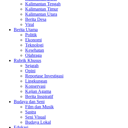
Kalimantan Tengah
Kalimantan Timur
Kalimantan Utara
Berita Desa
Viral
Berita Utama
Politik
Ekonomi
Teknologi
Kesehatan
Olahraga
Rubrik Khusus
Sejarah
Opini
Reportase Investigasi
Lingkungan
Konservasi
Kajian Agama
Berita Inspiratif
Budaya dan Seni
Film dan Musik
Sastra
Seni Visual
Budaya Lokal
Edukasi