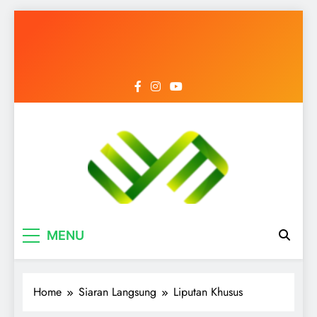
Mediantara News
Menyongsong Era Baru dengan Berita
MENU
Terbaik
Home
Siaran Langsung
Liputan Khusus