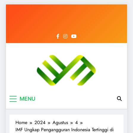
Mediantara News
Menyongsong Era Baru dengan Berita
MENU
Terbaik
Home
2024
Agustus
4
IMF Ungkap Pengangguran Indonesia Tertinggi di