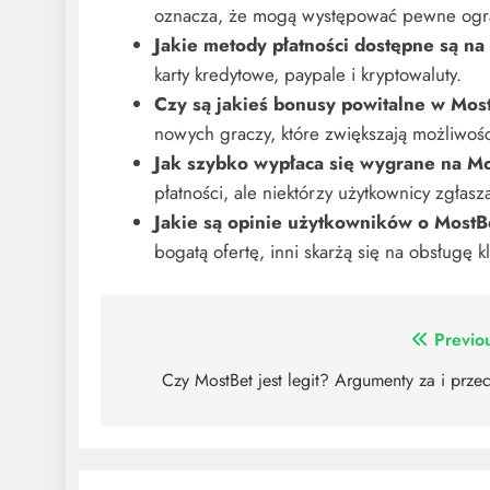
oznacza, że mogą występować pewne ogra
Jakie metody płatności dostępne są na
karty kredytowe, paypale i kryptowaluty.
Czy są jakieś bonusy powitalne w Mos
nowych graczy, które zwiększają możliwoś
Jak szybko wypłaca się wygrane na M
płatności, ale niektórzy użytkownicy zgłasz
Jakie są opinie użytkowników o MostB
bogatą ofertę, inni skarżą się na obsługę kl
Previo
Czy MostBet jest legit? Argumenty za i prze