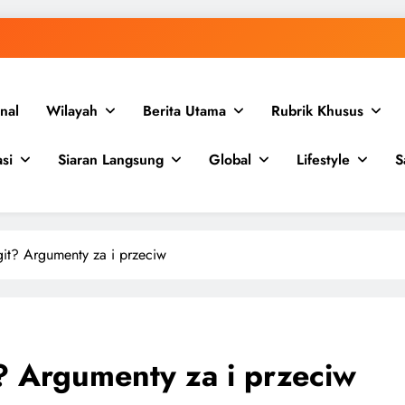
nal
Wilayah
Berita Utama
Rubrik Khusus
si
Siaran Langsung
Global
Lifestyle
S
git? Argumenty za i przeciw
t? Argumenty za i przeciw