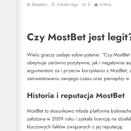
Redaktur
4 Bulan Ago
0
6 Mins
Czy MostBet jest legi
Wielu graczy zadaje sobie pytanie: “Czy MostBet j
obejmuje zarówno pozytywne, jak i negatywne aspe
argumentom za i przeciw korzystaniu z MostBet,
zainwestowaniu swojego czasu oraz pieniędzy w 
Historia i reputacja MostBet
MostBet to stosunkowo młoda platforma bukmachers
założona w 2009 roku i zyskała licencję na działa
kluczowych faktów związanych z jej reputacją: