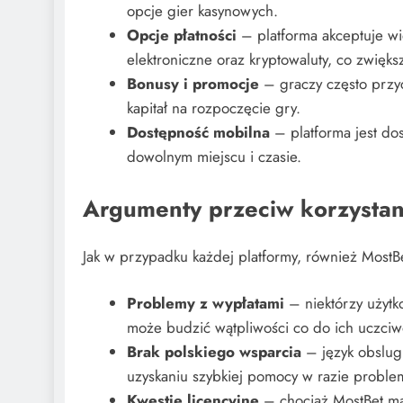
opcje gier kasynowych.
Opcje płatności
– platforma akceptuje wie
elektroniczne oraz kryptowaluty, co zwięks
Bonusy i promocje
– graczy często przyc
kapitał na rozpoczęcie gry.
Dostępność mobilna
– platforma jest do
dowolnym miejscu i czasie.
Argumenty przeciw korzystan
Jak w przypadku każdej platformy, również MostBe
Problemy z wypłatami
– niektórzy użytk
może budzić wątpliwości co do ich uczciw
Brak polskiego wsparcia
– język obslugi
uzyskaniu szybkiej pomocy w razie proble
Kwestie licencyjne
– chociaż MostBet ma 