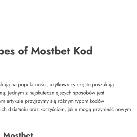
ypes of Mostbet Kod
skują na popularności, użytkownicy często poszukują
ą. Jednym z najskuteczniejszych sposobów jest
ym artykule przyjrzymy się różnym typom kodów
ich działaniu oraz korzyściom, jakie mogą przynieść nowym
 Mostbet