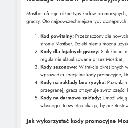
Mostbet oferuje różne typy kodów promocyjnych, 
graczy. Oto najpowszechniejsze typy dostępnych
Kod powitalny:
Przeznaczony dla nowych u
stronie Mostbet. Dzięki niemu można uzy
Kody dla lojalnych graczy:
Stali klienci
regularnie aktualizowane przez Mostbet.
Kody sezonowe:
W trakcie określonych w
wprowadza specjalne kody promocyjne, któ
Kody na zakłady bez ryzyka:
Pozwalają 
przegranej, gracz otrzymuje zwrot części l
Kody na darmowe zakłady:
Umożliwiają
własnego. To świetna okazja, by przetesto
Jak wykorzystać kody promocyjne Mos