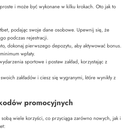
roste i może być wykonane w kilku krokach. Oto jak to
stbet, podając swoje dane osobowe. Upewnij się, że
 podczas rejestracji.
nto, dokonaj pierwszego depozytu, aby aktywować bonus.
 minimum wpłaty.
darzenia sportowe i postaw zakład, korzystając z
swoich zakładów i ciesz się wygranymi, które wynikły z
 kodów promocyjnych
sobą wiele korzyści, co przyciąga zarówno nowych, jak i
et: