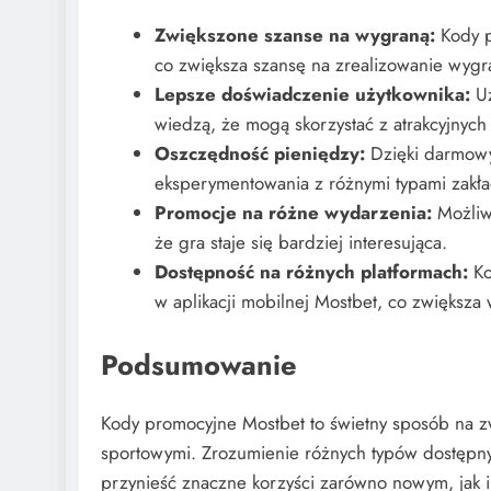
Zwiększone szanse na wygraną:
Kody p
co zwiększa szansę na zrealizowanie wygr
Lepsze doświadczenie użytkownika:
Uż
wiedzą, że mogą skorzystać z atrakcyjnych
Oszczędność pieniędzy:
Dzięki darmowy
eksperymentowania z różnymi typami zakł
Promocje na różne wydarzenia:
Możliwo
że gra staje się bardziej interesująca.
Dostępność na różnych platformach:
Ko
w aplikacji mobilnej Mostbet, co zwiększa 
Podsumowanie
Kody promocyjne Mostbet to świetny sposób na z
sportowymi. Zrozumienie różnych typów dostępn
przynieść znaczne korzyści zarówno nowym, jak