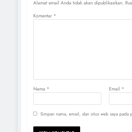
Alamat email Anda tidak akan dipublikasikan.
Rua
Komentar
*
Nama
*
Email
*
Simpan nama, email, dan situs web saya pada p