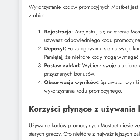
Wykorzystanie kodów promocyjnych Mostbet jest p
zrobić:
Rejestracja:
Zarejestruj się na stronie Mo
używasz odpowiedniego kodu promocyjnego
Depozyt:
Po zalogowaniu się na swoje ko
Pamiętaj, że niektóre kody mogą wymagać
Postaw zakład:
Wybierz swoje ulubione wy
przyznanych bonusów.
Obserwacja wyników:
Sprawdzaj wyniki 
wykorzystania kodu promocyjnego.
Korzyści płynące z używania
Używanie kodów promocyjnych Mostbet niesie ze 
starych graczy. Oto niektóre z najważniejszych zal