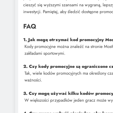
cieszyć się wyższymi szansami na wygraną, leps
inwestycji. Pamiętaj, aby śledzić dostępne promoc
FAQ
1. Jak mogę otrzymać kod promocyjny Mo
Kody promocyjne można znaleźć na stronie Mostb
zakładami sportowymi.
2. Czy kody promocyjne są ograniczone 
Tak, wiele kodów promocyjnych ma określony czas
ważności.
3. Czy mogę używać kilku kodów promocy
W większości przypadków jeden gracz może wyko