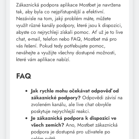
Zákaznická podpora aplikace Mostbet je navržena
tak, aby byla co nejpřístupnější a efektivní.
Nezávisle na tom, jaký problém máte, můžete
využít různé kanály podpory, které jsou k dispozici,
abyste co nejrychleji získali pomoc. Ať už je to live
chat, e-mail, telefon nebo FAQ, Mostbet má pro
vás řešení. Pokud tedy potřebujete pomoc,
neváhejte a využijte všechny dostupné možnosti,
které vám aplikace nabízí.
FAQ
Jak rychle mohu očekávat odpověď od
zákaznické podpory?
Odpovědi závisí na
zvoleném kanálu, ale live chat obvykle
poskytuje nejrychlejší reakci.
Je zákaznická podpora k dispozici ve
všech zemích?
Ano, Mostbet zákaznická
podpora je dostupná pro uživatele po
celém světě.