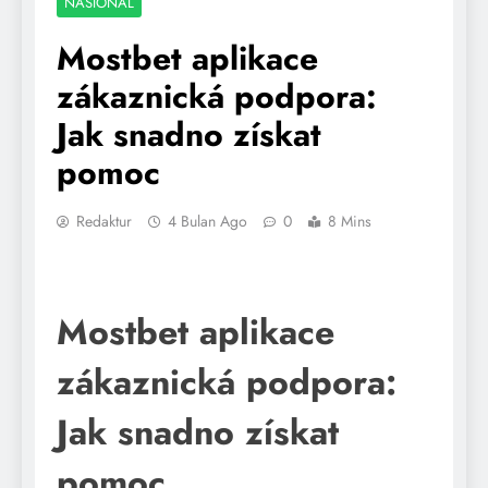
NASIONAL
Mostbet aplikace
zákaznická podpora:
Jak snadno získat
pomoc
Redaktur
4 Bulan Ago
0
8 Mins
Mostbet aplikace
zákaznická podpora:
Jak snadno získat
pomoc