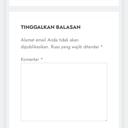
TINGGALKAN BALASAN
Alamat email Anda tidak akan
dipublikasikan.
Ruas yang wajib ditandai
*
Komentar
*