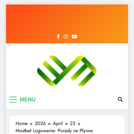
Mediantara News
Menyongsong Era Baru dengan Berita
MENU
Terbaik
Home
2026
April
23
Mostbet Logowanie: Porady na Płynne