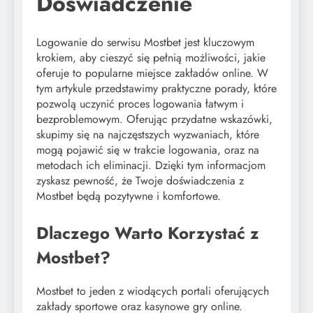
Doświadczenie
Logowanie do serwisu Mostbet jest kluczowym
krokiem, aby cieszyć się pełnią możliwości, jakie
oferuje to popularne miejsce zakładów online. W
tym artykule przedstawimy praktyczne porady, które
pozwolą uczynić proces logowania łatwym i
bezproblemowym. Oferując przydatne wskazówki,
skupimy się na najczęstszych wyzwaniach, które
mogą pojawić się w trakcie logowania, oraz na
metodach ich eliminacji. Dzięki tym informacjom
zyskasz pewność, że Twoje doświadczenia z
Mostbet będą pozytywne i komfortowe.
Dlaczego Warto Korzystać z
Mostbet?
Mostbet to jeden z wiodących portali oferujących
zakłady sportowe oraz kasynowe gry online.