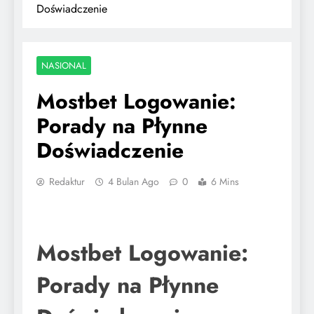
Doświadczenie
NASIONAL
Mostbet Logowanie:
Porady na Płynne
Doświadczenie
Redaktur
4 Bulan Ago
0
6 Mins
Mostbet Logowanie:
Porady na Płynne