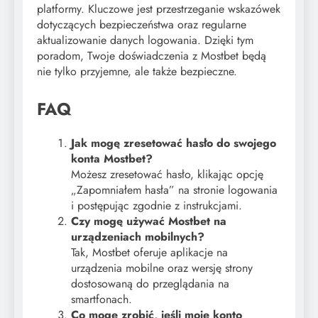
platformy. Kluczowe jest przestrzeganie wskazówek
dotyczących bezpieczeństwa oraz regularne
aktualizowanie danych logowania. Dzięki tym
poradom, Twoje doświadczenia z Mostbet będą
nie tylko przyjemne, ale także bezpieczne.
FAQ
Jak mogę zresetować hasło do swojego
konta Mostbet?
Możesz zresetować hasło, klikając opcję
„Zapomniałem hasła” na stronie logowania
i postępując zgodnie z instrukcjami.
Czy mogę używać Mostbet na
urządzeniach mobilnych?
Tak, Mostbet oferuje aplikacje na
urządzenia mobilne oraz wersję strony
dostosowaną do przeglądania na
smartfonach.
Co mogę zrobić, jeśli moje konto