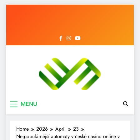
Mediantara News
Menyongsong Era Baru dengan Berita
MENU
Terbaik
Home
2026
April
23
Nejpopulárnější automaty v české casino online v