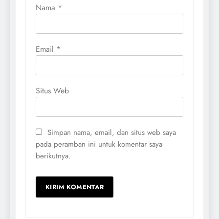
Nama
*
Email
*
Situs Web
Simpan nama, email, dan situs web saya
pada peramban ini untuk komentar saya
berikutnya.