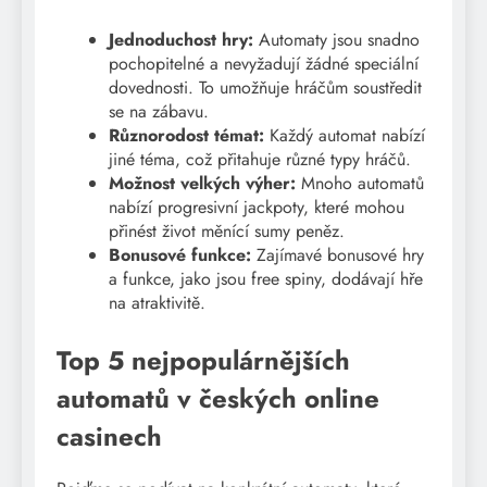
Jednoduchost hry:
Automaty jsou snadno
pochopitelné a nevyžadují žádné speciální
dovednosti. To umožňuje hráčům soustředit
se na zábavu.
Různorodost témat:
Každý automat nabízí
jiné téma, což přitahuje různé typy hráčů.
Možnost velkých výher:
Mnoho automatů
nabízí progresivní jackpoty, které mohou
přinést život měnící sumy peněz.
Bonusové funkce:
Zajímavé bonusové hry
a funkce, jako jsou free spiny, dodávají hře
na atraktivitě.
Top 5 nejpopulárnějších
automatů v českých online
casinech