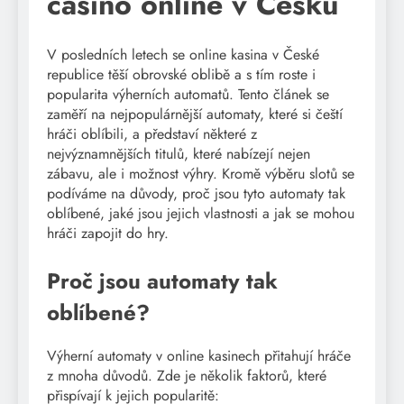
casino online v Česku
V posledních letech se online kasina v České
republice těší obrovské oblibě a s tím roste i
popularita výherních automatů. Tento článek se
zaměří na nejpopulárnější automaty, které si čeští
hráči oblíbili, a představí některé z
nejvýznamnějších titulů, které nabízejí nejen
zábavu, ale i možnost výhry. Kromě výběru slotů se
podíváme na důvody, proč jsou tyto automaty tak
oblíbené, jaké jsou jejich vlastnosti a jak se mohou
hráči zapojit do hry.
Proč jsou automaty tak
oblíbené?
Výherní automaty v online kasinech přitahují hráče
z mnoha důvodů. Zde je několik faktorů, které
přispívají k jejich popularitě: