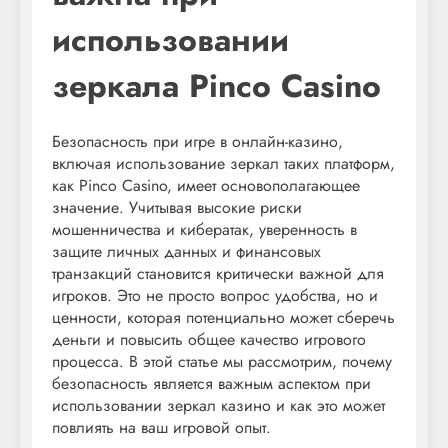
использовании
зеркала Pinco Casino
Безопасность при игре в онлайн-казино,
включая использование зеркал таких платформ,
как Pinco Casino, имеет основополагающее
значение. Учитывая высокие риски
мошенничества и кибератак, уверенность в
защите личных данных и финансовых
транзакций становится критически важной для
игроков. Это не просто вопрос удобства, но и
ценности, которая потенциально может сберечь
деньги и повысить общее качество игрового
процесса. В этой статье мы рассмотрим, почему
безопасность является важным аспектом при
использовании зеркал казино и как это может
повлиять на ваш игровой опыт.