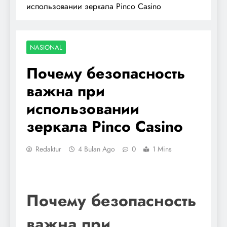
использовании зеркала Pinco Casino
NASIONAL
Почему безопасность
важна при
использовании
зеркала Pinco Casino
Redaktur
4 Bulan Ago
0
1 Mins
Почему безопасность
важна при