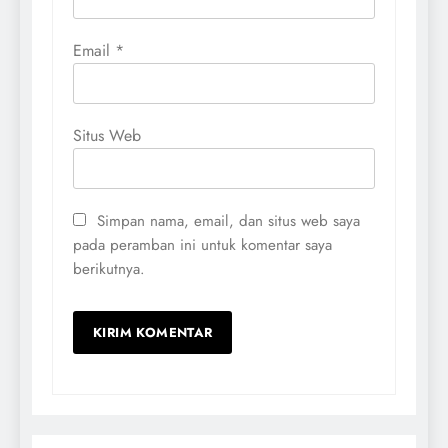
Email
*
Situs Web
Simpan nama, email, dan situs web saya
pada peramban ini untuk komentar saya
berikutnya.