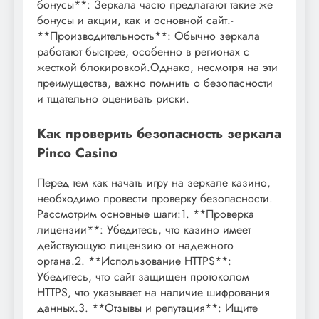
бонусы**: Зеркала часто предлагают такие же
бонусы и акции, как и основной сайт.-
**Производительность**: Обычно зеркала
работают быстрее, особенно в регионах с
жесткой блокировкой.Однако, несмотря на эти
преимущества, важно помнить о безопасности
и тщательно оценивать риски.
Как проверить безопасность зеркала
Pinco Casino
Перед тем как начать игру на зеркале казино,
необходимо провести проверку безопасности.
Рассмотрим основные шаги:1. **Проверка
лицензии**: Убедитесь, что казино имеет
действующую лицензию от надежного
органа.2. **Использование HTTPS**:
Убедитесь, что сайт защищен протоколом
HTTPS, что указывает на наличие шифрования
данных.3. **Отзывы и репутация**: Ищите