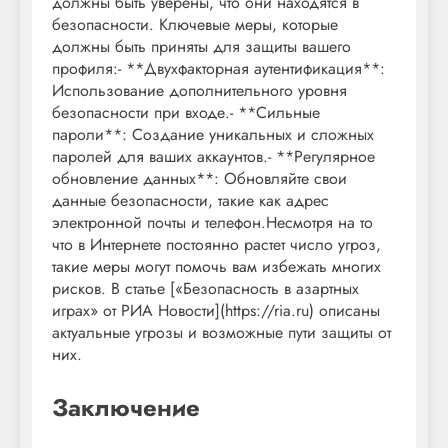
должны быть уверены, что они находятся в
безопасности. Ключевые меры, которые
должны быть приняты для защиты вашего
профиля:- **Двухфакторная аутентификация**:
Использование дополнительного уровня
безопасности при входе.- **Сильные
пароли**: Создание уникальных и сложных
паролей для ваших аккаунтов.- **Регулярное
обновление данных**: Обновляйте свои
данные безопасности, такие как адрес
электронной почты и телефон.Несмотря на то
что в Интернете постоянно растет число угроз,
такие меры могут помочь вам избежать многих
рисков. В статье [«Безопасность в азартных
играх» от РИА Новости](https://ria.ru) описаны
актуальные угрозы и возможные пути защиты от
них.
Заключение