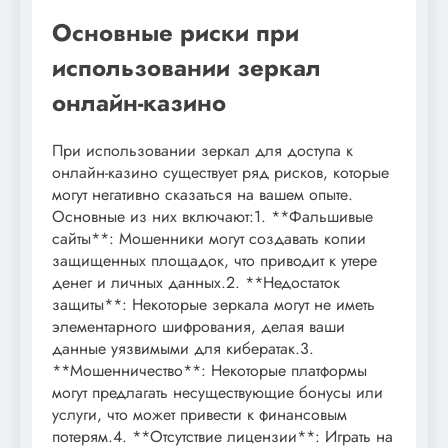
Основные риски при
использовании зеркал
онлайн-казино
При использовании зеркал для доступа к
онлайн-казино существует ряд рисков, которые
могут негативно сказаться на вашем опыте.
Основные из них включают:1. **Фальшивые
сайты**: Мошенники могут создавать копии
защищенных площадок, что приводит к утере
денег и личных данных.2. **Недостаток
защиты**: Некоторые зеркала могут не иметь
элементарного шифрования, делая ваши
данные уязвимыми для кибератак.3.
**Мошенничество**: Некоторые платформы
могут предлагать несуществующие бонусы или
услуги, что может привести к финансовым
потерям.4. **Отсутствие лицензии**: Играть на