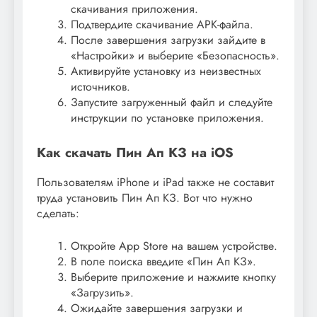
скачивания приложения.
Подтвердите скачивание APK-файла.
После завершения загрузки зайдите в
«Настройки» и выберите «Безопасность».
Активируйте установку из неизвестных
источников.
Запустите загруженный файл и следуйте
инструкции по установке приложения.
Как скачать Пин Ап КЗ на iOS
Пользователям iPhone и iPad также не составит
труда установить Пин Ап КЗ. Вот что нужно
сделать:
Откройте App Store на вашем устройстве.
В поле поиска введите «Пин Ап КЗ».
Выберите приложение и нажмите кнопку
«Загрузить».
Ожидайте завершения загрузки и