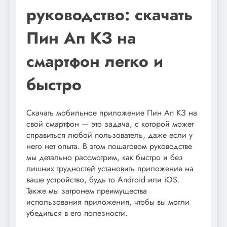
руководство: скачать
Пин Ап КЗ на
смартфон легко и
быстро
Скачать мобильное приложение Пин Ап КЗ на
свой смартфон — это задача, с которой может
справиться любой пользователь, даже если у
него нет опыта. В этом пошаговом руководстве
мы детально рассмотрим, как быстро и без
лишних трудностей установить приложение на
ваше устройство, будь то Android или iOS.
Также мы затронем преимущества
использования приложения, чтобы вы могли
убедиться в его полезности.