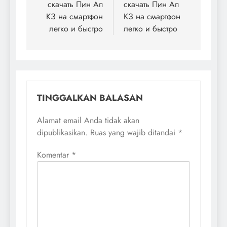
скачать Пин Ап
скачать Пин Ап
КЗ на смартфон
КЗ на смартфон
легко и быстро
легко и быстро
TINGGALKAN BALASAN
Alamat email Anda tidak akan
dipublikasikan.
Ruas yang wajib ditandai
*
Komentar
*