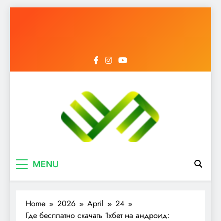
Mediantara News
Menyongsong Era Baru dengan Berita
MENU
Terbaik
Home
2026
April
24
Где бесплатно скачать 1хбет на андроид: