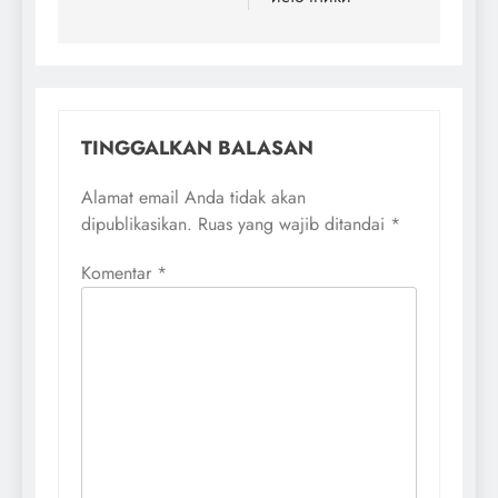
TINGGALKAN BALASAN
Alamat email Anda tidak akan
dipublikasikan.
Ruas yang wajib ditandai
*
Komentar
*