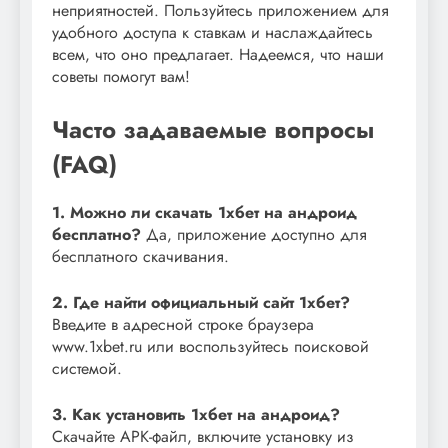
неприятностей. Пользуйтесь приложением для
удобного доступа к ставкам и наслаждайтесь
всем, что оно предлагает. Надеемся, что наши
советы помогут вам!
Часто задаваемые вопросы
(FAQ)
1. Можно ли скачать 1хбет на андроид
бесплатно?
Да, приложение доступно для
бесплатного скачивания.
2. Где найти официальный сайт 1хбет?
Введите в адресной строке браузера
www.1xbet.ru или воспользуйтесь поисковой
системой.
3. Как установить 1хбет на андроид?
Скачайте APK-файл, включите установку из