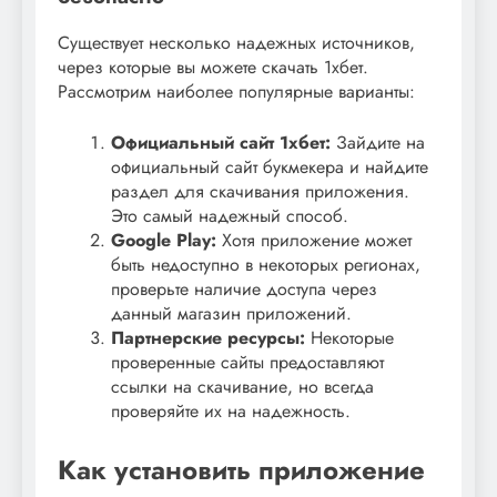
Существует несколько надежных источников,
через которые вы можете скачать 1хбет.
Рассмотрим наиболее популярные варианты:
Официальный сайт 1хбет:
Зайдите на
официальный сайт букмекера и найдите
раздел для скачивания приложения.
Это самый надежный способ.
Google Play:
Хотя приложение может
быть недоступно в некоторых регионах,
проверьте наличие доступа через
данный магазин приложений.
Партнерские ресурсы:
Некоторые
проверенные сайты предоставляют
ссылки на скачивание, но всегда
проверяйте их на надежность.
Как установить приложение