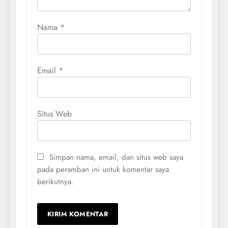
Nama
*
Email
*
Situs Web
Simpan nama, email, dan situs web saya
pada peramban ini untuk komentar saya
berikutnya.