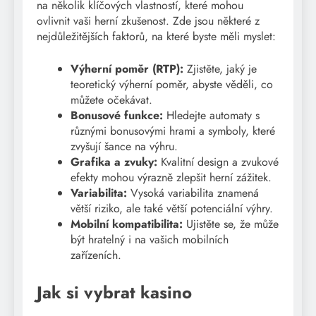
na několik klíčových vlastností, které mohou
ovlivnit vaši herní zkušenost. Zde jsou některé z
nejdůležitějších faktorů, na které byste měli myslet:
Výherní poměr (RTP):
Zjistěte, jaký je
teoretický výherní poměr, abyste věděli, co
můžete očekávat.
Bonusové funkce:
Hledejte automaty s
různými bonusovými hrami a symboly, které
zvyšují šance na výhru.
Grafika a zvuky:
Kvalitní design a zvukové
efekty mohou výrazně zlepšit herní zážitek.
Variabilita:
Vysoká variabilita znamená
větší riziko, ale také větší potenciální výhry.
Mobilní kompatibilita:
Ujistěte se, že může
být hratelný i na vašich mobilních
zařízeních.
Jak si vybrat kasino