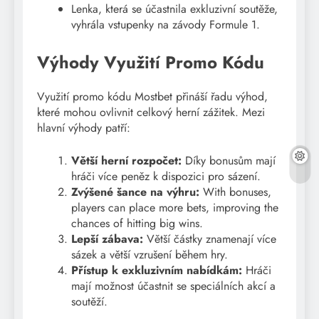
Lenka, která se účastnila exkluzivní soutěže,
vyhrála vstupenky na závody Formule 1.
Výhody Využití Promo Kódu
Využití promo kódu Mostbet přináší řadu výhod,
které mohou ovlivnit celkový herní zážitek. Mezi
hlavní výhody patří:
Větší herní rozpočet:
Díky bonusům mají
hráči více peněz k dispozici pro sázení.
Zvýšené šance na výhru:
With bonuses,
players can place more bets, improving the
chances of hitting big wins.
Lepší zábava:
Větší částky znamenají více
sázek a větší vzrušení během hry.
Přístup k exkluzivním nabídkám:
Hráči
mají možnost účastnit se speciálních akcí a
soutěží.