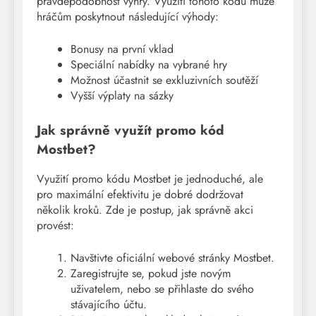
pravděpodobnost výhry. Využití tohoto kódu může
hráčům poskytnout následující výhody:
Bonusy na první vklad
Speciální nabídky na vybrané hry
Možnost účastnit se exkluzivních soutěží
Vyšší výplaty na sázky
Jak správně využít promo kód
Mostbet?
Využití promo kódu Mostbet je jednoduché, ale
pro maximální efektivitu je dobré dodržovat
několik kroků. Zde je postup, jak správně akci
provést:
Navštivte oficiální webové stránky Mostbet.
Zaregistrujte se, pokud jste novým
uživatelem, nebo se přihlaste do svého
stávajícího účtu.