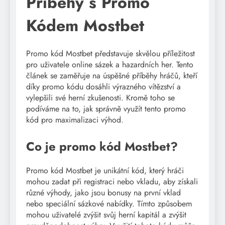
Příběhy s Promo
Kódem Mostbet
Promo kód Mostbet představuje skvělou příležitost
pro uživatele online sázek a hazardních her. Tento
článek se zaměřuje na úspěšné příběhy hráčů, kteří
díky promo kódu dosáhli výrazného vítězství a
vylepšili své herní zkušenosti. Kromě toho se
podíváme na to, jak správně využít tento promo
kód pro maximalizaci výhod.
Co je promo kód Mostbet?
Promo kód Mostbet je unikátní kód, který hráči
mohou zadat při registraci nebo vkladu, aby získali
různé výhody, jako jsou bonusy na první vklad
nebo speciální sázkové nabídky. Tímto způsobem
mohou uživatelé zvýšit svůj herní kapitál a zvýšit