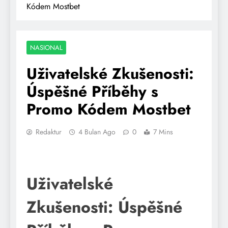
Kódem Mostbet
NASIONAL
Uživatelské Zkušenosti:
Úspěšné Příběhy s
Promo Kódem Mostbet
Redaktur
4 Bulan Ago
0
7 Mins
Uživatelské
Zkušenosti: Úspěšné