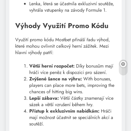
Lenka, která se účastnila exkluzivní soutěže,
vyhrála vstupenky na závody Formule 1.
Výhody Využití Promo Kódu
Využití promo kódu Mostbet přináší řadu výhod,
které mohou ovlivnit celkový herní zážitek. Mezi
hlavní výhody patří:
Větší herní rozpočet:
Díky bonusům mají
hráči více peněz k dispozici pro sázení.
Zvýšené šance na výhru:
With bonuses,
players can place more bets, improving the
chances of hitting big wins.
Lepší zábava:
Větší částky znamenají více
sázek a větší vzrušení během hry.
Přístup k exkluzivním nabídkám:
Hráči
mají možnost účastnit se speciálních akcí a
soutěží.