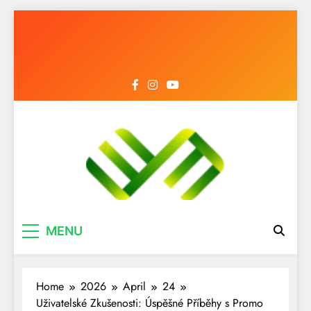
Mediantara News
Menyongsong Era Baru dengan Berita
MENU
Terbaik
Home
2026
April
24
Uživatelské Zkušenosti: Úspěšné Příběhy s Promo