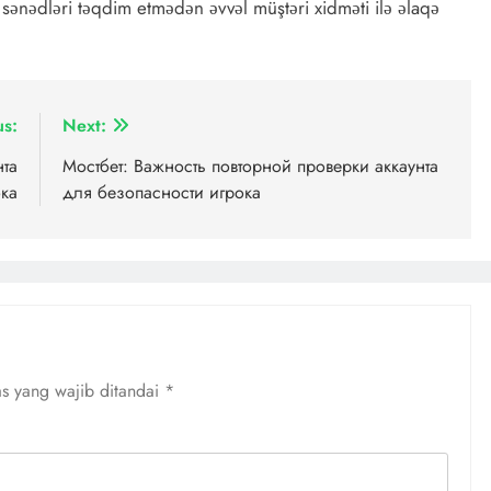
sənədləri təqdim etmədən əvvəl müştəri xidməti ilə əlaqə
us:
Next:
нта
Мостбет: Важность повторной проверки аккаунта
ока
для безопасности игрока
s yang wajib ditandai
*