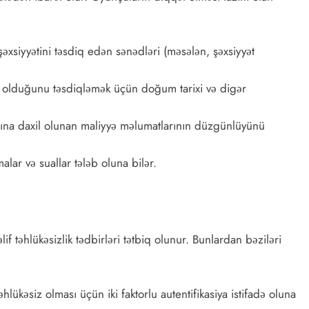
əxsiyyətini təsdiq edən sənədləri (məsələn, şəxsiyyət
 olduğunu təsdiqləmək üçün doğum tarixi və digər
na daxil olunan maliyyə məlumatlarının düzgünlüyünü
alar və suallar tələb oluna bilər.
 təhlükəsizlik tədbirləri tətbiq olunur. Bunlardan bəziləri
lükəsiz olması üçün iki faktorlu autentifikasiya istifadə oluna