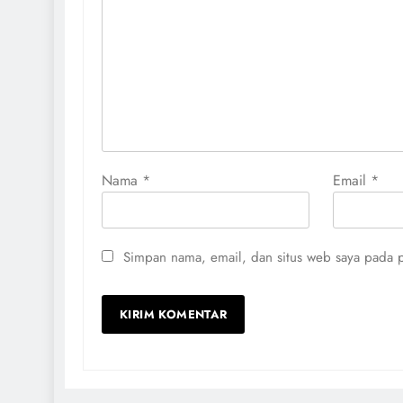
Nama
*
Email
*
Simpan nama, email, dan situs web saya pada p