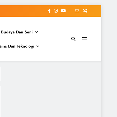
Budaya Dan Seni
ains Dan Teknologi