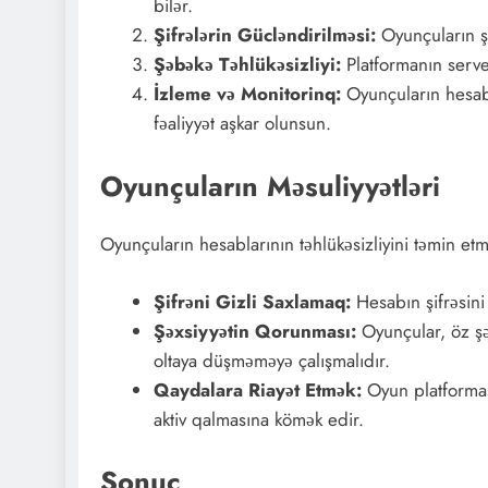
bilər.
Şifrələrin Gücləndirilməsi:
Oyunçuların şif
Şəbəkə Təhlükəsizliyi:
Platformanın server
İzleme və Monitorinq:
Oyunçuların hesabl
fəaliyyət aşkar olunsun.
Oyunçuların Məsuliyyətləri
Oyunçuların hesablarının təhlükəsizliyini təmin etmə
Şifrəni Gizli Saxlamaq:
Hesabın şifrəsini
Şəxsiyyətin Qorunması:
Oyunçular, öz şə
oltaya düşməməyə çalışmalıdır.
Qaydalara Riayət Etmək:
Oyun platformas
aktiv qalmasına kömək edir.
Sonuc