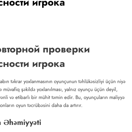
сности игрока
овторной проверки
сности игрока
ın təkrar yoxlanmasının oyunçunun təhlükəsizliyi üçün niyə
müvafiq şəkildə yoxlanılması, yalnız oyunçu üçün deyil,
li və etibarlı bir mühit təmin edir. Bu, oyunçuların maliyyə
nların oyun təcrübəsini daha da artırır.
n Əhəmiyyəti