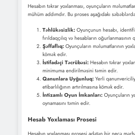
Hesabın təkrar yoxlanması, oyunçuların məlumatlar
mühüm addımdır. Bu proses aşağıdakı səbəblərdən
Təhlükəsizlik:
Oyunçunun hesabı, identifi
fırıldaqçılıq və hesabların oğurlanmasının qa
Şəffaflıq:
Oyunçuların məlumatlarının yoxlan
kömək edir.
İstifadəçi Təcrübəsi:
Hesabın təkrar yoxlanm
minimuma endirilməsini təmin edir.
Qanunlara Uyğunluq:
Yerli qanunvericili
etibarlılığının artırılmasına kömək edir.
İntizamlı Oyun İmkanları:
Oyunçuların yaş
oynamasını təmin edir.
Hesab Yoxlaması Prosesi
Hesabın yoxlanması prosesi adətən bir neçə mərhə