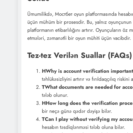
Ümumilikdə, Мостбет oyun platformasında hesabın t
üçün mühüm bir prosesdir. Bu, yalnız oyunçunun 
platformanın etibarlılığını artırır. Oyunçuların öz mə
etmələri, zəmanətli bir oyun mühiti üçün vacibdir.
Tez-tez Verilən Suallar (FAQs)
НWhy is account verification importan
təhlükəsizliyini artırır və fırıldaqçılıq riskini 
ТWhat documents are needed for accou
tələb olunur.
НHow long does the verification proce
bir neçə günə qədər dəyişə bilər.
ТCan I play without verifying my acco
hesabın təsdiqlənməsi tələb oluna bilər.