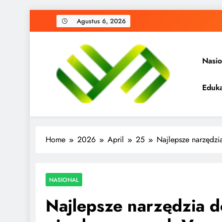
Agustus 6, 2026
Nasio
Eduka
Mediantara News
Menyongsong Era Baru dengan Berita Terbaik
Home
2026
April
25
Najlepsze narzędz
NASIONAL
Najlepsze narzędzia 