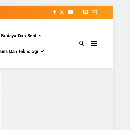
Budaya Dan Seni
ains Dan Teknologi