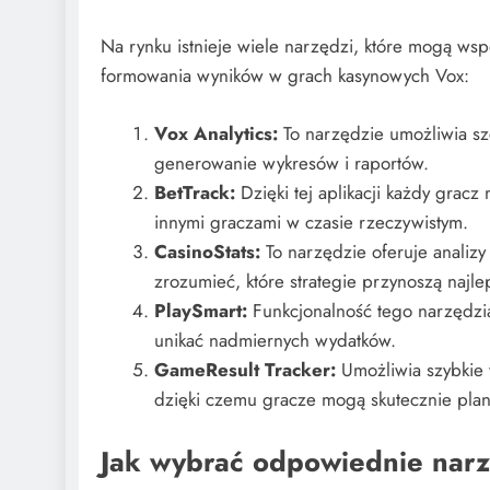
Na rynku istnieje wiele narzędzi, które mogą ws
formowania wyników w grach kasynowych Vox:
Vox Analytics:
To narzędzie umożliwia sz
generowanie wykresów i raportów.
BetTrack:
Dzięki tej aplikacji każdy gracz
innymi graczami w czasie rzeczywistym.
CasinoStats:
To narzędzie oferuje analizy 
zrozumieć, które strategie przynoszą najlep
PlaySmart:
Funkcjonalność tego narzędzia
unikać nadmiernych wydatków.
GameResult Tracker:
Umożliwia szybkie 
dzięki czemu gracze mogą skutecznie plan
Jak wybrać odpowiednie nar