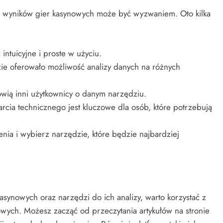
wyników gier kasynowych może być wyzwaniem. Oto kilka
ntuicyjne i proste w użyciu.
ie oferowało możliwość analizy danych na różnych
ią inni użytkownicy o danym narzędziu.
cia technicznego jest kluczowe dla osób, które potrzebują
a i wybierz narzędzie, które będzie najbardziej
synowych oraz narzędzi do ich analizy, warto korzystać z
wych. Możesz zacząć od przeczytania artykułów na stronie