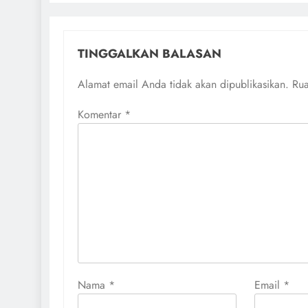
TINGGALKAN BALASAN
Alamat email Anda tidak akan dipublikasikan.
Rua
Komentar
*
Nama
*
Email
*