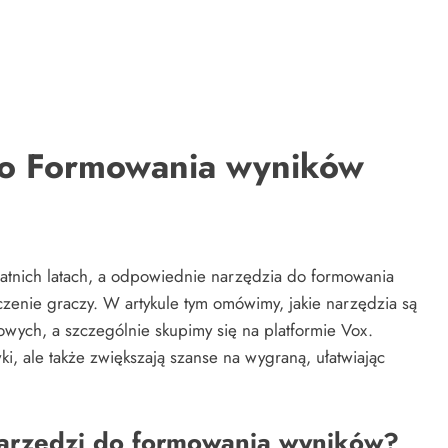
do Formowania wyników
tatnich latach, a odpowiednie narzędzia do formowania
nie graczy. W artykule tym omówimy, jakie narzędzia są
wych, a szczególnie skupimy się na platformie Vox.
i, ale także zwiększają szanse na wygraną, ułatwiając
narzędzi do formowania wyników?