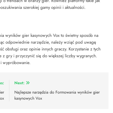
ji o trendach w branży gier. Również platformy takie jak
zukiwania szerokiej gamy opinii i aktualności.
ia wyników gier kasynowych Vox to świetny sposób na
ając odpowiednie narzędzie, należy wziąć pod uwagę
ość obsługi oraz opinie innych graczy. Korzystanie z tych
 gry i przyczynić się do większej liczby wygranych.
 i wypróbowanie.
us:
Next:
ier
Najlepsze narzędzia do Formowania wyników gier
Vox
kasynowych Vox