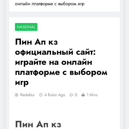
онлайн платформе с выбором игр
NASIONAL
Пин Ап кз
официальный сайт:
играйте на онлайн
платформе с выбором
игр
Redaktur
4 Bulan Ago
0
1 Mins
Пин Ап кз