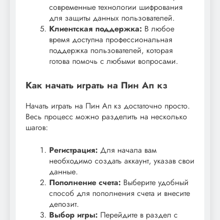
современные технологии шифрования
для защиты данных пользователей.
Клиентская поддержка:
В любое
время доступна профессиональная
поддержка пользователей, которая
готова помочь с любыми вопросами.
Как начать играть на Пин Ап кз
Начать играть на Пин Ап кз достаточно просто.
Весь процесс можно разделить на несколько
шагов:
Регистрация:
Для начала вам
необходимо создать аккаунт, указав свои
данные.
Пополнение счета:
Выберите удобный
способ для пополнения счета и внесите
депозит.
Выбор игры:
Перейдите в раздел с