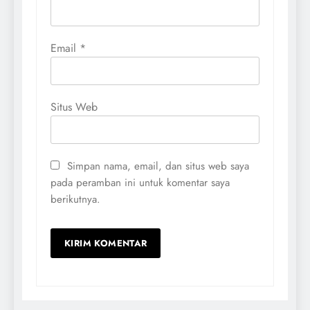
Email
*
Situs Web
Simpan nama, email, dan situs web saya
pada peramban ini untuk komentar saya
berikutnya.