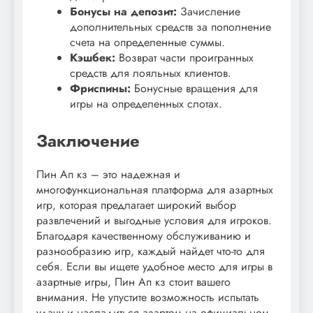
Бонусы на депозит:
Зачисление
дополнительных средств за пополнение
счета на определенные суммы.
Кэшбек:
Возврат части проигранных
средств для лояльных клиентов.
Фриспины:
Бонусные вращения для
игры на определенных слотах.
Заключение
Пин Ап кз – это надежная и
многофункциональная платформа для азартных
игр, которая предлагает широкий выбор
развлечений и выгодные условия для игроков.
Благодаря качественному обслуживанию и
разнообразию игр, каждый найдет что-то для
себя. Если вы ищете удобное место для игры в
азартные игры, Пин Ап кз стоит вашего
внимания. Не упустите возможность испытать
удачу и насладиться азартом на официальном