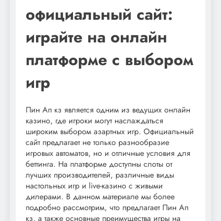
официальный сайт:
играйте на онлайн
платформе с выбором
игр
Пин Ап кз является одним из ведущих онлайн
казино, где игроки могут наслаждаться
широким выбором азартных игр. Официальный
сайт предлагает не только разнообразие
игровых автоматов, но и отличные условия для
беттинга. На платформе доступны слоты от
лучших производителей, различные виды
настольных игр и live-казино с живыми
дилерами. В данном материале мы более
подробно рассмотрим, что предлагает Пин Ап
кз, а также основные преимущества игры на