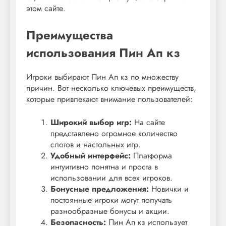
этом сайте.
Преимущества
использования Пин Ап кз
Игроки выбирают Пин Ап кз по множеству
причин. Вот несколько ключевых преимуществ,
которые привлекают внимание пользователей:
Широкий выбор игр:
На сайте
представлено огромное количество
слотов и настольных игр.
Удобный интерфейс:
Платформа
интуитивно понятна и проста в
использовании для всех игроков.
Бонусные предложения:
Новички и
постоянные игроки могут получать
разнообразные бонусы и акции.
Безопасность:
Пин Ап кз использует