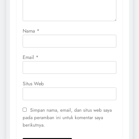
Nama
*
Email
*
Situs Web
Simpan nama, email, dan situs web saya
pada peramban ini untuk komentar saya
berikutnya.