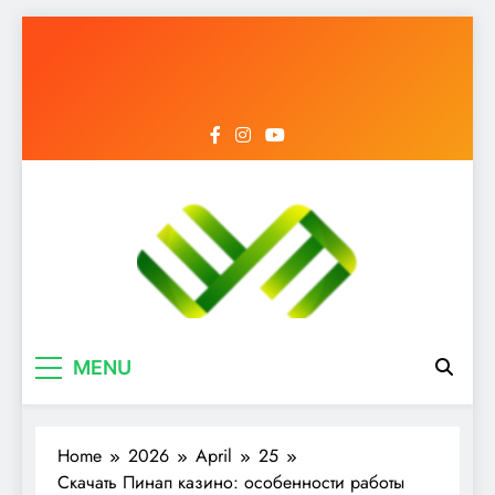
Mediantara News
Menyongsong Era Baru dengan Berita
MENU
Terbaik
Home
2026
April
25
Скачать Пинап казино: особенности работы