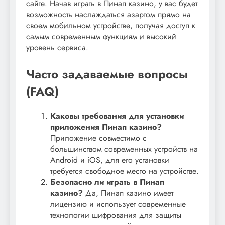
сайте. Начав играть в Пинап казино, у вас будет
возможность наслаждаться азартом прямо на
своем мобильном устройстве, получая доступ к
самым современным функциям и высокий
уровень сервиса.
Часто задаваемые вопросы
(FAQ)
Каковы требования для установки
приложения Пинап казино?
Приложение совместимо с
большинством современных устройств на
Android и iOS, для его установки
требуется свободное место на устройстве.
Безопасно ли играть в Пинап
казино?
Да, Пинап казино имеет
лицензию и использует современные
технологии шифрования для защиты