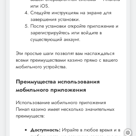
или iOS.
Следуйте инструкциям на экране для
завершения установки.
После установки откройте приложение и
зарегистрируйтесь или войдите в
существующий аккаунт.
Эти простые шаги позволят вам наслаждаться
всеми преимуществами казино прямо с вашего
мобильного устройства.
Преимущества использования
мобильного приложения
Использование мобильного приложения
Пинап казино имеет несколько значительных
преимуществ:
Доступность:
Играйте в любое время и в