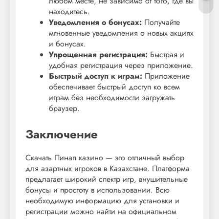
любом месте, не зависимо от того, где вы
находитесь.
Уведомления о бонусах:
Получайте
мгновенные уведомления о новых акциях
и бонусах.
Упрощенная регистрация:
Быстрая и
удобная регистрация через приложение.
Быстрый доступ к играм:
Приложение
обеспечивает быстрый доступ ко всем
играм без необходимости загружать
браузер.
Заключение
Скачать Пинап казино — это отличный выбор
для азартных игроков в Казахстане. Платформа
предлагает широкий спектр игр, внушительные
бонусы и простоту в использовании. Всю
необходимую информацию для установки и
регистрации можно найти на официальном