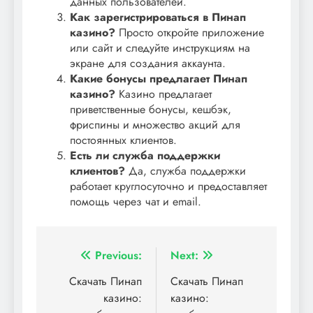
данных пользователей.
Как зарегистрироваться в Пинап
казино?
Просто откройте приложение
или сайт и следуйте инструкциям на
экране для создания аккаунта.
Какие бонусы предлагает Пинап
казино?
Казино предлагает
приветственные бонусы, кешбэк,
фриспины и множество акций для
постоянных клиентов.
Есть ли служба поддержки
клиентов?
Да, служба поддержки
работает круглосуточно и предоставляет
помощь через чат и email.
Previous:
Next:
Скачать Пинап
Скачать Пинап
казино:
казино: