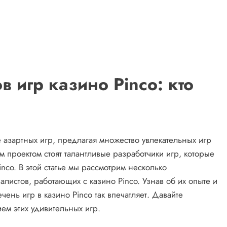
в игр казино Pinco: кто
 азартных игр, предлагая множество увлекательных игр
 проектом стоят талантливые разработчики игр, которые
inco. В этой статье мы рассмотрим несколько
листов, работающих с казино Pinco. Узнав об их опыте и
ень игр в казино Pinco так впечатляет. Давайте
ем этих удивительных игр.