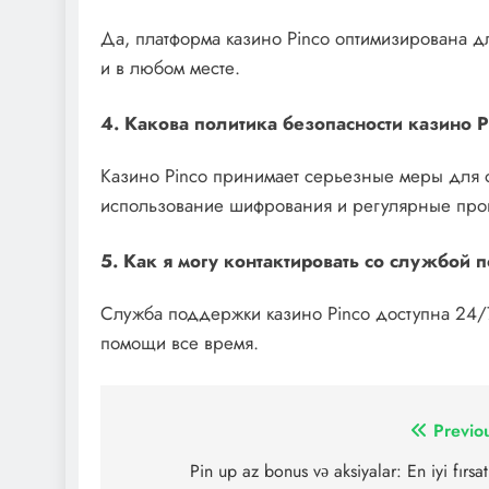
Да, платформа казино Pinco оптимизирована дл
и в любом месте.
4. Какова политика безопасности казино P
Казино Pinco принимает серьезные меры для о
использование шифрования и регулярные пров
5. Как я могу контактировать со службой
Служба поддержки казино Pinco доступна 24/7
помощи все время.
Previo
Pin up az bonus və aksiyalar: En iyi fırsat