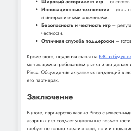
Широкий ассортимент игр
– от слотов 
Инновационные технологии
– игры п
и интерактивными элементами.
Безопасность и честность игр
– репута
честности.
Отличная служба поддержки
– готов
Кроме этого, недавняя статья на
BBC о будуще
меняющимся требованиям рынка и что делает и
Pinco. Обсуждение актуальных тенденций в эт
его партнерах.
Заключение
В итоге, партнерство казино Pinco с известны
азартных игр создает уникальные возможности
требует не только креативности, но и инновац