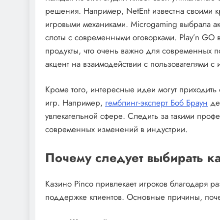
решения. Например, NetEnt известна своими 
игровыми механиками. Microgaming выбрала ак
слоты с современными оговорками. Play’n GO 
продукты, что очень важно для современных по
акцент на взаимодействии с пользователями с
Кроме того, интересные идеи могут приходить
игр. Например,
гемблинг-эксперт Боб Браун
де
увлекательной сфере. Следить за такими профе
современных изменений в индустрии.
Почему следует выбирать к
Казино Pinco привлекает игроков благодаря р
поддержке клиентов. Основные причины, почем