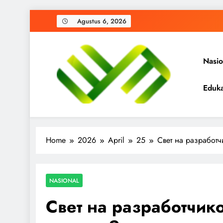
Agustus 6, 2026
Nasio
Eduka
Mediantara News
Menyongsong Era Baru dengan Berita Terbaik
Home
2026
April
25
Свет на разработчи
NASIONAL
Свет на разработчико