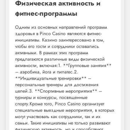
Физическая активность и
фитнес-программы
Одним из основных направлений программ
здоровья в Pinco Casino являются фитнес-
инициативы. Казино заинтересовано в том,
чтобы его гости и сотрудники оставались
активными. В рамках этих программ
предлагаются различные виды физической
активности, включая:1. **Групповые занятия**
– аэробика, йога и пилатес.2.
**Индивидуальные тренировки** –
персональные тренеры для достижения
целей.3. **Спортивные мероприятия** –
турниры и конкурсы, посвященные
спорту.Кроме того, Pinco Casino организует
специальные выездные мероприятия, в которых
могут участвовать как сотрудники, так и их
семьи. Такие инициативы не только развивают
физическую активность, но и способствуют