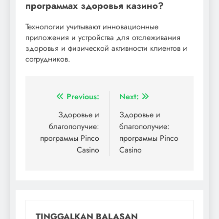
программах здоровья казино?
Технологии учитывают инновационные
приложения и устройства для отслеживания
здоровья и физической активности клиентов и
сотрудников.
Previous:
Next:
Здоровье и
Здоровье и
благополучие:
благополучие:
программы Pinco
программы Pinco
Casino
Casino
TINGGALKAN BALASAN