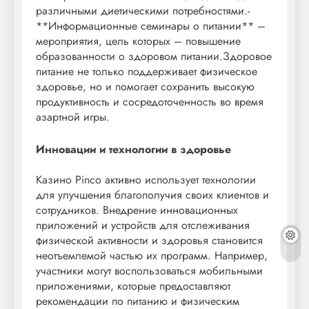
различными диетическими потребностями.-
**Информационные семинары о питании** –
мероприятия, цель которых – повышение
образованности о здоровом питании.Здоровое
питание не только поддерживает физическое
здоровье, но и помогает сохранить высокую
продуктивность и сосредоточенность во время
азартной игры.
Инновации и технологии в здоровье
Казино Pinco активно использует технологии
для улучшения благополучия своих клиентов и
сотрудников. Внедрение инновационных
приложений и устройств для отслеживания
физической активности и здоровья становится
неотъемлемой частью их программ. Например,
участники могут воспользоваться мобильными
приложениями, которые предоставляют
рекомендации по питанию и физическим