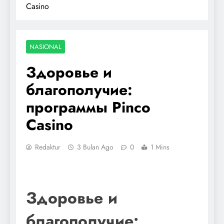
Casino
NASIONAL
Здоровье и
благополучие:
программы Pinco
Casino
Redaktur
3 Bulan Ago
0
1 Mins
Здоровье и
благополучие: