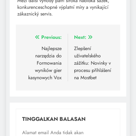
Mezi další výhody patří široká nabídka sázek,
konkurenceschopné výplatní míry a vynikající
zákaznický servis.
Previous:
Next:
Najlepsze
Zlepšení
narzędzia do
uživatelského
Formowania
zážitku: Novinky v
wyników gier
procesu přihlášení
kasynowych Vox
na Mostbet
TINGGALKAN BALASAN
Alamat email Anda tidak akan