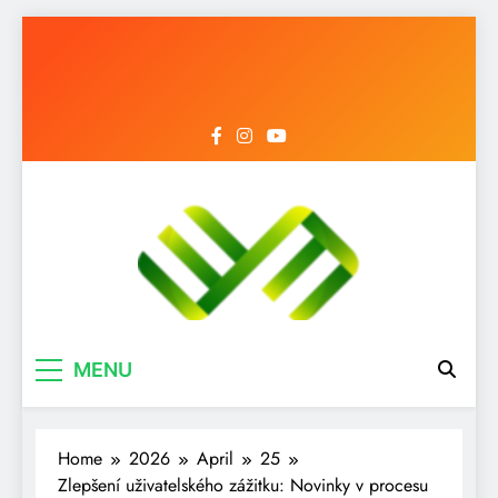
Mediantara News
Menyongsong Era Baru dengan Berita
MENU
Terbaik
Home
2026
April
25
Zlepšení uživatelského zážitku: Novinky v procesu