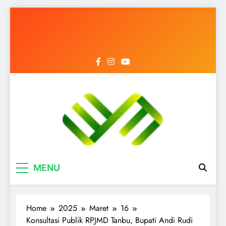
Mediantara News
Menyongsong Era Baru dengan Berita
MENU
Terbaik
Home
2025
Maret
16
Konsultasi Publik RPJMD Tanbu, Bupati Andi Rudi