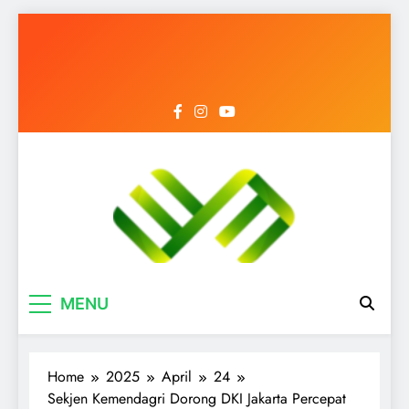
Mediantara News
Menyongsong Era Baru dengan Berita
MENU
Terbaik
Home
2025
April
24
Sekjen Kemendagri Dorong DKI Jakarta Percepat