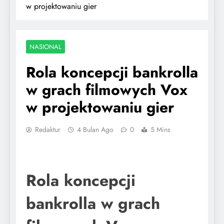
w projektowaniu gier
NASIONAL
Rola koncepcji bankrolla
w grach filmowych Vox
w projektowaniu gier
Redaktur
4 Bulan Ago
0
5 Mins
Rola koncepcji
bankrolla w grach