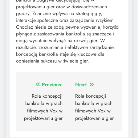
projektowaniu gier oraz w doświadczeniach
graczy. Znacznie wpływa na strategię gry,
interakcje społeczne oraz zarządzanie ryzykiem.
Chociaż niesie ze sobą pewne wyzwania, korzyści
płynące z zastosowania bankrolla są znaczące i
mogą wydatnie wpłynąć na rozwój gier. W
rezultacie, zrozumienie i efektywne zarządzanie
koncepcją bankrolla staje się kluczowe dla
odniesienia sukcesu w świecie gier.
Previous:
Next:
Rola koncepcji
Rola koncepcji
bankrolla w grach
bankrolla w grach
filmowych Vox w
filmowych Vox w
projektowaniu gier
projektowaniu gier