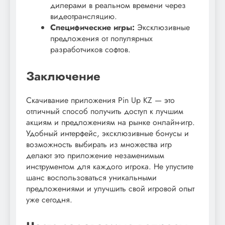
дилерами в реальном времени через
видеотрансляцию.
Специфические игры:
Эксклюзивные
предложения от популярных
разработчиков софтов.
Заключение
Скачивание приложения Pin Up KZ — это
отличный способ получить доступ к лучшим
акциям и предложениям на рынке онлайн-игр.
Удобный интерфейс, эксклюзивные бонусы и
возможность выбирать из множества игр
делают это приложение незаменимым
инструментом для каждого игрока. Не упустите
шанс воспользоваться уникальными
предложениями и улучшить свой игровой опыт
уже сегодня.