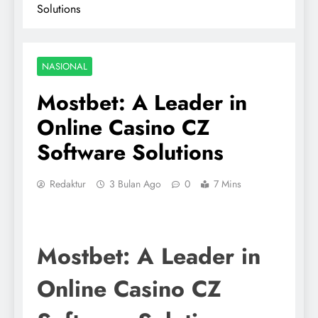
Solutions
NASIONAL
Mostbet: A Leader in
Online Casino CZ
Software Solutions
Redaktur
3 Bulan Ago
0
7 Mins
Mostbet: A Leader in
Online Casino CZ