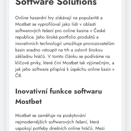
Software Solutions
Online hazardní hry získávají na popularitě a
Mostbet se vyprofiloval jako lídr v oblasti
softwarových řešení pro online kasina v České
republice. Jeho široké portfolio produktů a
inovativních technologií umožňuje provozovatelům
kasin snadno vstoupit na trh a oslovit širokou
základnu hráčů. V tomto článku se podíváme na
klíčové prvky, které činí Mostbet tak výjimečným, a
jak jeho software přispívá k úspěchu online kasin v
ČR.
Inovativní funkce softwaru
Mostbet
Mostbet se zaměřuje na poskytování
nejmodernějších softwarových řešení, která
uspokojí potřeby dnešních online hráčů. Mezi