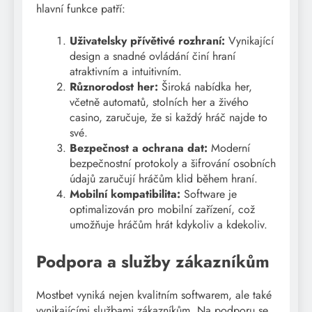
hlavní funkce patří:
Uživatelsky přívětivé rozhraní:
Vynikající
design a snadné ovládání činí hraní
atraktivním a intuitivním.
Různorodost her:
Široká nabídka her,
včetně automatů, stolních her a živého
casino, zaručuje, že si každý hráč najde to
své.
Bezpečnost a ochrana dat:
Moderní
bezpečnostní protokoly a šifrování osobních
údajů zaručují hráčům klid během hraní.
Mobilní kompatibilita:
Software je
optimalizován pro mobilní zařízení, což
umožňuje hráčům hrát kdykoliv a kdekoliv.
Podpora a služby zákazníkům
Mostbet vyniká nejen kvalitním softwarem, ale také
vynikajícími službami zákazníkům. Na podporu se