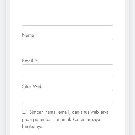
Nama
*
Email
*
Situs Web
Simpan nama, email, dan situs web saya
pada peramban ini untuk komentar saya
berikutnya.