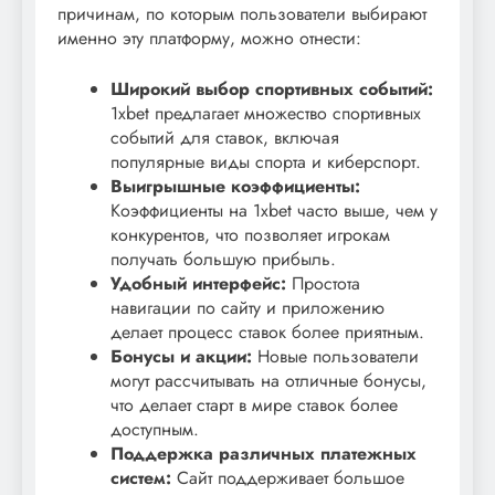
причинам, по которым пользователи выбирают
именно эту платформу, можно отнести:
Широкий выбор спортивных событий:
1xbet предлагает множество спортивных
событий для ставок, включая
популярные виды спорта и киберспорт.
Выигрышные коэффициенты:
Коэффициенты на 1xbet часто выше, чем у
конкурентов, что позволяет игрокам
получать большую прибыль.
Удобный интерфейс:
Простота
навигации по сайту и приложению
делает процесс ставок более приятным.
Бонусы и акции:
Новые пользователи
могут рассчитывать на отличные бонусы,
что делает старт в мире ставок более
доступным.
Поддержка различных платежных
систем:
Сайт поддерживает большое