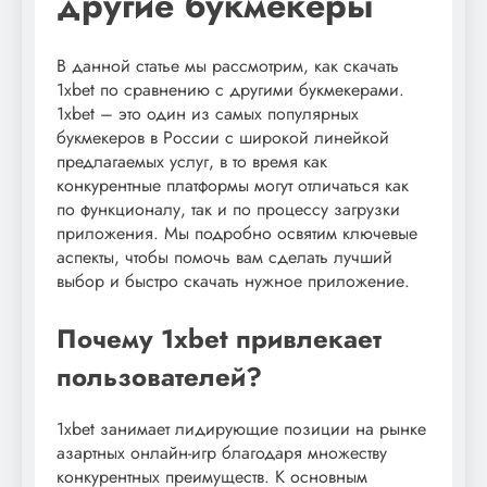
другие букмекеры
В данной статье мы рассмотрим, как скачать
1xbet по сравнению с другими букмекерами.
1xbet – это один из самых популярных
букмекеров в России с широкой линейкой
предлагаемых услуг, в то время как
конкурентные платформы могут отличаться как
по функционалу, так и по процессу загрузки
приложения. Мы подробно освятим ключевые
аспекты, чтобы помочь вам сделать лучший
выбор и быстро скачать нужное приложение.
Почему 1xbet привлекает
пользователей?
1xbet занимает лидирующие позиции на рынке
азартных онлайн-игр благодаря множеству
конкурентных преимуществ. К основным