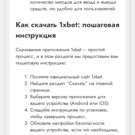
количество методов для ввода и вывода
средств, что удобно для пользователей.
Как скачать 1xbet: пошаговая
инструкция
Скачивание приложения 1xbet – простой
процесс, и в этом разделе мы предоставим вам
пошаговую инструкцию:
Посетите официальный сайт 1xbet.
Найдите раздел “Скачать” на главной
странице.
Выберите версию приложения для
вашего устройства (Android или iOS).
Следуйте инструкциям по установке,
чтобы завершить процесс.
Обновите настройки безопасности
вашего устройства, если это необходимо,