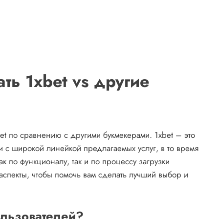
ть 1xbet vs другие
bet по сравнению с другими букмекерами. 1xbet – это
и с широкой линейкой предлагаемых услуг, в то время
ак по функционалу, так и по процессу загрузки
спекты, чтобы помочь вам сделать лучший выбор и
ользователей?