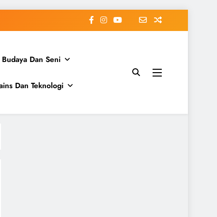
Budaya Dan Seni
ains Dan Teknologi