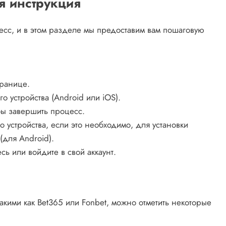
ая инструкция
сс, и в этом разделе мы предоставим вам пошаговую
транице.
 устройства (Android или iOS).
бы завершить процесс.
 устройства, если это необходимо, для установки
(для Android).
сь или войдите в свой аккаунт.
акими как Bet365 или Fonbet, можно отметить некоторые