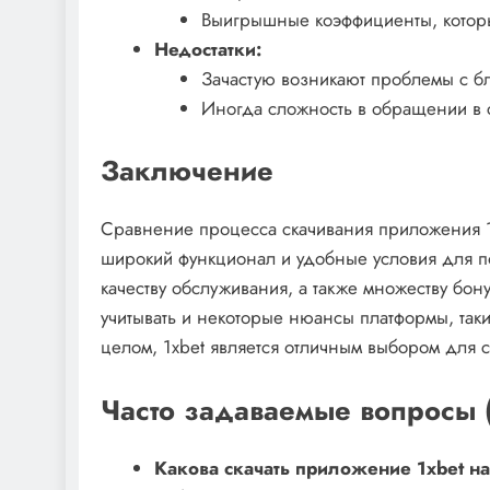
Выигрышные коэффициенты, котор
Недостатки:
Зачастую возникают проблемы с бл
Иногда сложность в обращении в 
Заключение
Сравнение процесса скачивания приложения 1xb
широкий функционал и удобные условия для по
качеству обслуживания, а также множеству бон
учитывать и некоторые нюансы платформы, так
целом, 1xbet является отличным выбором для ст
Часто задаваемые вопросы 
Какова скачать приложение 1xbet на